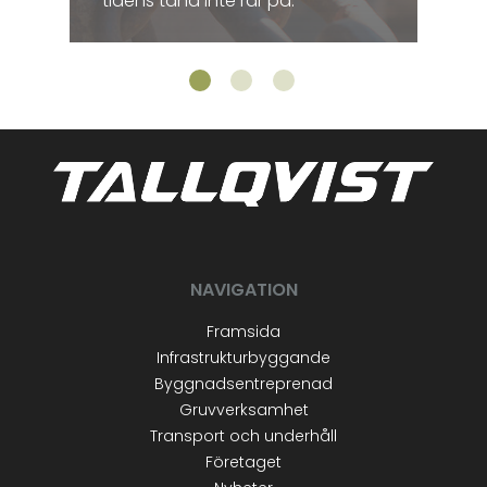
tidens tand inte rår på.
NAVIGATION
Framsida
Infrastrukturbyggande
Byggnadsentreprenad
Gruvverksamhet
Transport och underhåll
Företaget