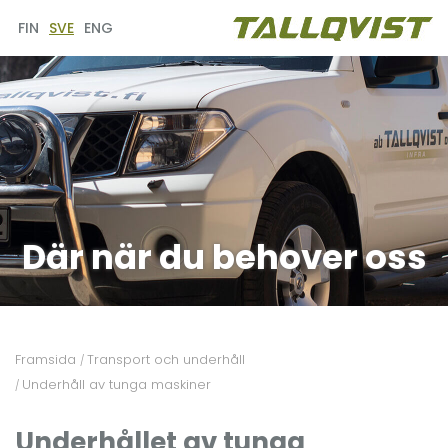
FIN
SVE
ENG
Där när du behover oss
Framsida
Transport och underhåll
/
Underhåll av tunga maskiner
/
Underhållet av tunga