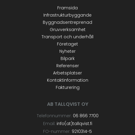
Framsida
Infrastrukturbyggande
Byggnadsentreprenad
Gruvverksamhet
Transport och underhåll
Företaget
Nyheter
Bilpark
Referenser
Arbetsplatser
Kontaktinformation
Fakturering
AB TALLQVIST OY
Telefonnummer:
06 866 7700
Email:
info(at)tallqvist.fi
FO-nummer:
9210314-5