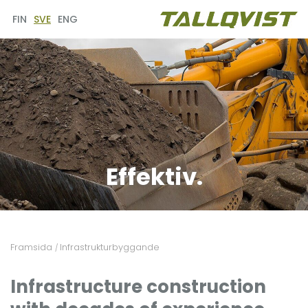
FIN
SVE
ENG
Effektiv.
Framsida
Infrastrukturbyggande
/
Infrastructure construction