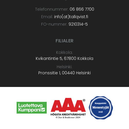
Telefonnummer:
06 866 7700
Email:
info(at)tallqvist.fi
FO-nummer:
9210314-5
FILIALER
Kokkola:
Kvikantintie 5, 67800 Kokkola
Helsinki:
Pronssitie 1, 00440 Helsinki