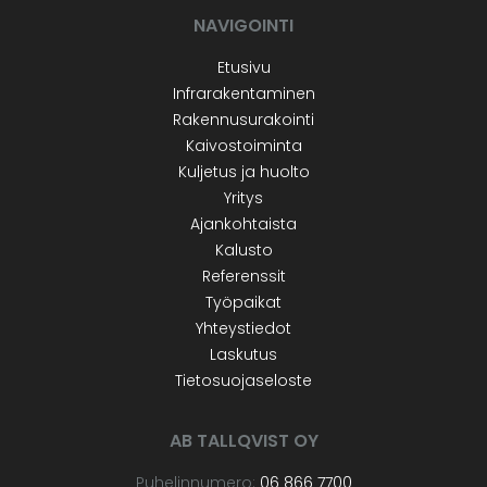
NAVIGOINTI
Etusivu
Infrarakentaminen
Rakennusurakointi
Kaivostoiminta
Kuljetus ja huolto
Yritys
Ajankohtaista
Kalusto
Referenssit
Työpaikat
Yhteystiedot
Laskutus
Tietosuojaseloste
AB TALLQVIST OY
Puhelinnumero:
06 866 7700