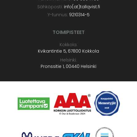
Sähköposti:
info(at)tallqvist.fi
Y-tunnus:
9210314-5
TOIMIPISTEET
Kokkola:
Kvikantintie 5, 67800 Kokkola
Helsinki:
Pronssitie 1, 00440 Helsinki