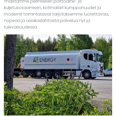
Yhdistämme perinteisen polttoaine- ja
kuljetusosaamisen, kotimaiset kumppanuudet ja
modernit toimintatavat tarjotaksemme luotettavaa,
nopeaa ja asiakaslähtöistä palvelua nyt ja
tulevaisuudessa.