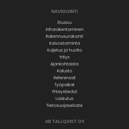
NAVIGOINTI
Etusivu
Infrarakentaminen
Rakennusurakointi
Kaivostoiminta
Kuljetus ja huolto
Yritys
Ajankohtaista
Kalusto
Referenssit
Työpaikat
Yhteystiedot
Laskutus
Tietosuojaseloste
AB TALLQVIST OY