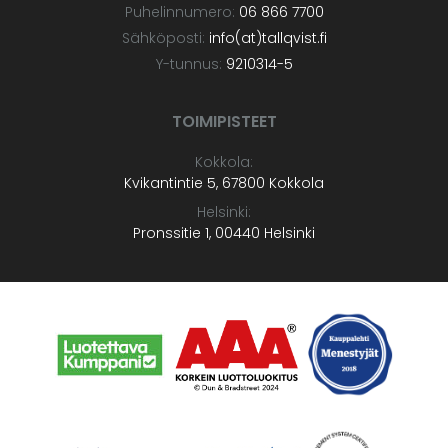
Puhelinnumero:
06 866 7700
Sähköposti:
info(at)tallqvist.fi
Y-tunnus:
9210314-5
TOIMIPISTEET
Kokkola:
Kvikantintie 5, 67800 Kokkola
Helsinki:
Pronssitie 1, 00440 Helsinki