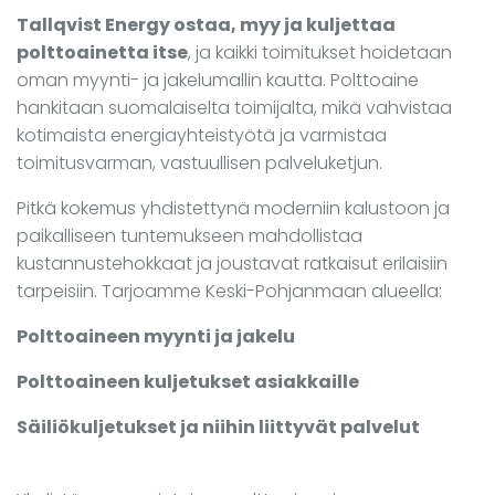
Tallqvist Energy ostaa, myy ja kuljettaa
polttoainetta itse
, ja kaikki toimitukset hoidetaan
oman myynti- ja jakelumallin kautta. Polttoaine
hankitaan suomalaiselta toimijalta, mikä vahvistaa
kotimaista energiayhteistyötä ja varmistaa
toimitusvarman, vastuullisen palveluketjun.
Pitkä kokemus yhdistettynä moderniin kalustoon ja
paikalliseen tuntemukseen mahdollistaa
kustannustehokkaat ja joustavat ratkaisut erilaisiin
tarpeisiin. Tarjoamme Keski-Pohjanmaan alueella:
Polttoaineen myynti ja jakelu
Polttoaineen kuljetukset asiakkaille
Säiliökuljetukset ja niihin liittyvät palvelut