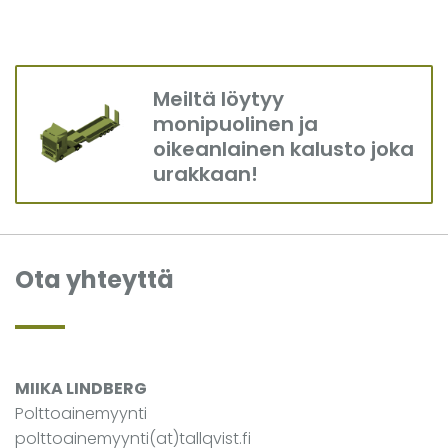
Meiltä löytyy
monipuolinen ja
oikeanlainen kalusto joka
urakkaan!
Ota yhteyttä
MIIKA LINDBERG
Polttoainemyynti
polttoainemyynti(at)tallqvist.fi