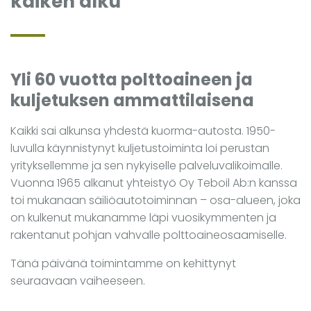
kaiken alku
Yli 60 vuotta polttoaineen ja
kuljetuksen ammattilaisena
Kaikki sai alkunsa yhdestä kuorma-autosta. 1950-
luvulla käynnistynyt kuljetustoiminta loi perustan
yrityksellemme ja sen nykyiselle palveluvalikoimalle.
Vuonna 1965 alkanut yhteistyö Oy Teboil Ab:n kanssa
toi mukanaan säiliöautotoiminnan – osa-alueen, joka
on kulkenut mukanamme läpi vuosikymmenten ja
rakentanut pohjan vahvalle polttoaineosaamiselle.
Tänä päivänä toimintamme on kehittynyt
seuraavaan vaiheeseen.