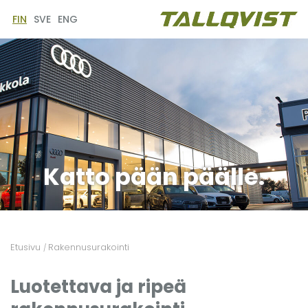
FIN
SVE
ENG
Katto pään päälle.
Etusivu
Rakennusurakointi
/
Luotettava ja ripeä