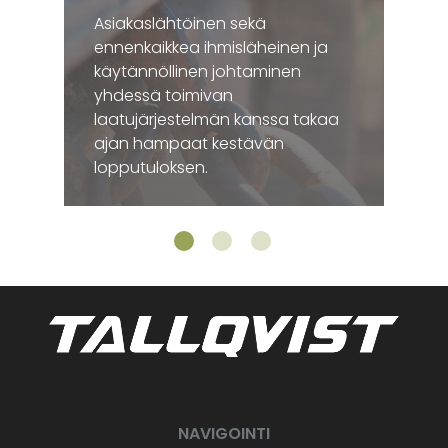
Asiakaslähtöinen sekä
ennenkaikkea ihmisläheinen ja
käytännöllinen johtaminen
yhdessä toimivan
laatujärjestelmän kanssa takaa
ajan hampaat kestävän
lopputuloksen.
NAVIGOINTI