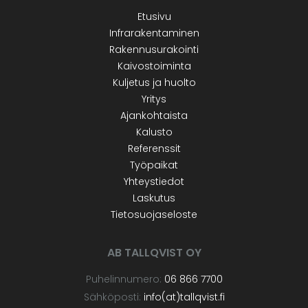
Etusivu
Infrarakentaminen
Rakennusurakointi
Kaivostoiminta
Kuljetus ja huolto
Yritys
Ajankohtaista
Kalusto
Referenssit
Työpaikat
Yhteystiedot
Laskutus
Tietosuojaseloste
AB TALLQVIST OY
Puhelinnumero:
06 866 7700
Sähköposti:
info(at)tallqvist.fi